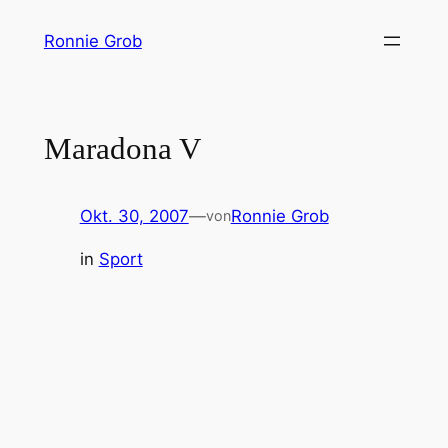
Zum
Ronnie Grob
Inhalt
springen
Maradona V
Okt. 30, 2007
—
Ronnie Grob
von
in
Sport