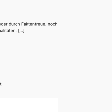
eder durch Faktentreue, noch
litäten, […]
t