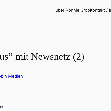
über Ronnie Grob
Kontakt /
mus” mit Newsnetz (2)
ob
in
Medien