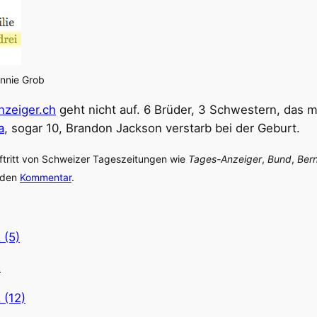
onnie Grob
nzeiger.ch
geht nicht auf. 6 Brüder, 3 Schwestern, das 
a
, sogar 10, Brandon Jackson verstarb bei der Geburt.
uftritt von Schweizer Tageszeitungen wie
Tages-Anzeiger
,
Bund
,
Bern
r den
Kommentar
.
 (5)
z
 (12)