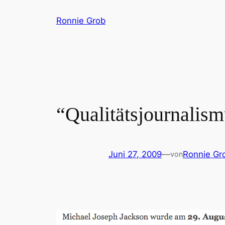
Zum
Ronnie Grob
Inhalt
springen
“Qualitätsjournalis
Juni 27, 2009
—
Ronnie Gr
von