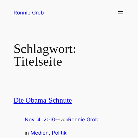
Zum
Ronnie Grob
Inhalt
springen
Schlagwort:
Titelseite
Die Obama-Schnute
Nov. 4, 2010
—
Ronnie Grob
von
in
Medien
, 
Politik