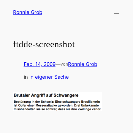
Zum
Ronnie Grob
Inhalt
springen
ftdde-screenshot
Feb. 14, 2009
—
Ronnie Grob
von
in
In eigener Sache