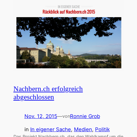
Nachbern.ch erfolgreich
abgeschlossen
Nov. 12, 2015
—
Ronnie Grob
von
in
In eigener Sache
, 
Medien
, 
Politik
Das Projekt Nachbern.ch, das den Wahlkampf um die