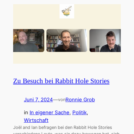
Zu Besuch bei Rabbit Hole Stories
Juni 7, 2024
—
Ronnie Grob
von
in
In eigener Sache
, 
Politik
, 
Wirtschaft
Joël and Ian befragen bei den Rabbit Hole Stories
verschiedene Leute, was sie dazu bewogen hat, sich