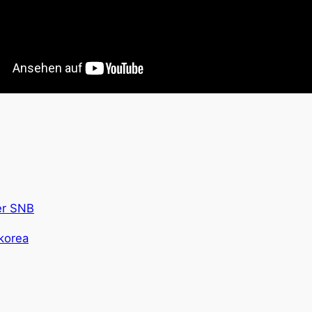
er SNB
korea