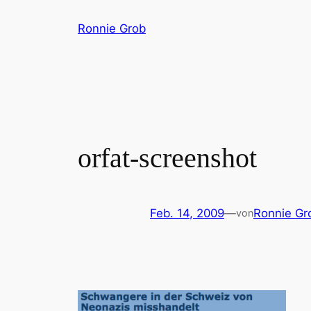
Zum
Ronnie Grob
Inhalt
springen
orfat-screenshot
Feb. 14, 2009
—
Ronnie Gr
von