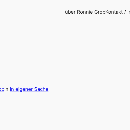
über Ronnie Grob
Kontakt /
ob
in
In eigener Sache