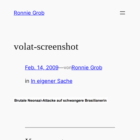
Zum
Ronnie Grob
Inhalt
springen
volat-screenshot
Feb. 14, 2009
—
Ronnie Grob
von
in
In eigener Sache