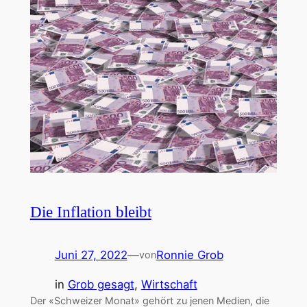
Die Inflation bleibt
Juni 27, 2022
—
Ronnie Grob
von
in
Grob gesagt
, 
Wirtschaft
Der «Schweizer Monat» gehört zu jenen Medien, die