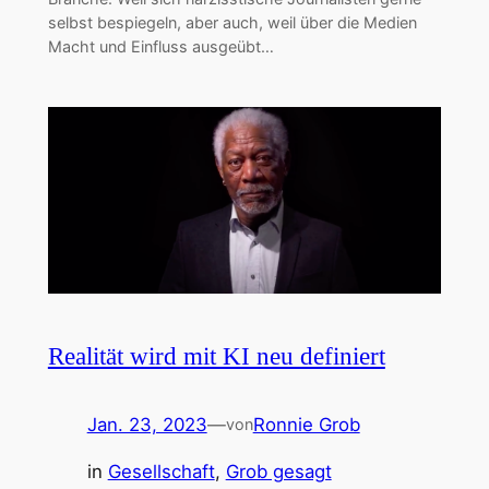
selbst bespiegeln, aber auch, weil über die Medien
Macht und Einfluss ausgeübt…
Realität wird mit KI neu definiert
Jan. 23, 2023
—
Ronnie Grob
von
in
Gesellschaft
, 
Grob gesagt