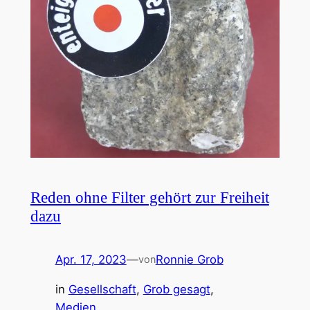
Reden ohne Filter gehört zur Freiheit
dazu
Apr. 17, 2023
—
Ronnie Grob
von
in
Gesellschaft
, 
Grob gesagt
, 
Medien