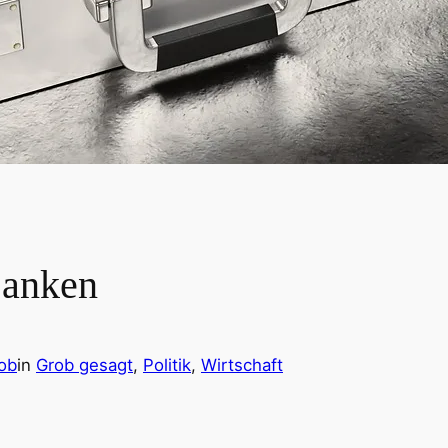
Banken
ob
in
Grob gesagt
, 
Politik
, 
Wirtschaft