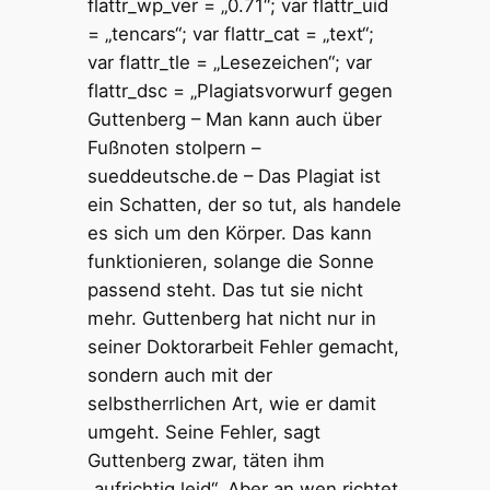
flattr_wp_ver = „0.71“; var flattr_uid
= „tencars“; var flattr_cat = „text“;
var flattr_tle = „Lesezeichen“; var
flattr_dsc = „Plagiatsvorwurf gegen
Guttenberg – Man kann auch über
Fußnoten stolpern –
sueddeutsche.de – Das Plagiat ist
ein Schatten, der so tut, als handele
es sich um den Körper. Das kann
funktionieren, solange die Sonne
passend steht. Das tut sie nicht
mehr. Guttenberg hat nicht nur in
seiner Doktorarbeit Fehler gemacht,
sondern auch mit der
selbstherrlichen Art, wie er damit
umgeht. Seine Fehler, sagt
Guttenberg zwar, täten ihm
„aufrichtig leid“. Aber an wen richtet