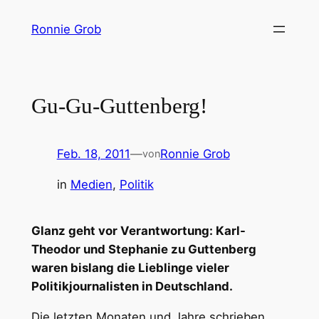
Zum
Ronnie Grob
Inhalt
springen
Gu-Gu-Guttenberg!
Feb. 18, 2011
—
Ronnie Grob
von
in
Medien
, 
Politik
Glanz geht vor Verantwortung: Karl-
Theodor und Stephanie zu Guttenberg
waren bislang die Lieblinge vieler
Politikjournalisten in Deutschland.
Die letzten Monaten und Jahre schrieben