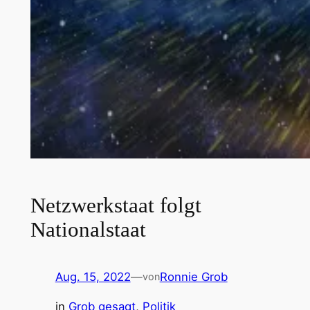
Netzwerkstaat folgt
Nationalstaat
Aug. 15, 2022
—
Ronnie Grob
von
in
Grob gesagt
, 
Politik