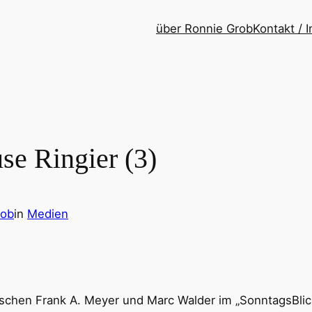
über Ronnie Grob
Kontakt /
se Ringier (3)
rob
in
Medien
chen Frank A. Meyer und Marc Walder im „SonntagsBlic