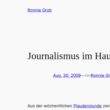
Zum
Ronnie Grob
Inhalt
springen
Journalismus im Hau
Aug. 30, 2009
—
Ronnie G
von
Aus der wöchentlichen
Plauderstunde
zwis