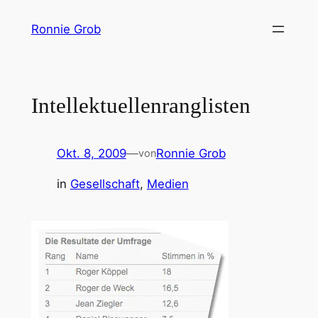
Zum
Ronnie Grob
Inhalt
springen
Intellektuellenranglisten
Okt. 8, 2009
—
Ronnie Grob
von
in
Gesellschaft
, 
Medien